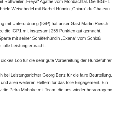
mit Rottweiler „Freya“ Agathe vom Monbachtal. Die IBGH1
briele Weischedel mit Barbet Hündin „Chiara“ du Chateau
ng mit Unterordnung (IGP) hat unser Gast Martin Riesch
e die IGP1 mit insgesamt 255 Punkten gut gemacht.
 Sparte mit seiner Schäferhündin „Exana“ vom Schloß
tolle Leistung erbracht.
ickes Lob für die sehr gute Vorbereitung der Hundeführer
bei Leistungsrichter Georg Benz für die faire Beurteilung,
n und allen weiteren Helfern für das tolle Engagement. Ein
irtin Petra Mahnke mit Team, die uns wieder hervorragend