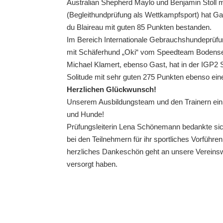
Australian Shepherd Maylo und Benjamin Stoll 
(Begleithundprüfung als Wettkampfsport) hat Ga
du Blaireau mit guten 85 Punkten bestanden.
Im Bereich Internationale Gebrauchshundeprüfu
mit Schäferhund „Oki“ vom Speedteam Bodense
Michael Klamert, ebenso Gast, hat in der IGP2
Solitude mit sehr guten 275 Punkten ebenso eine 
Herzlichen Glückwunsch!
Unserem Ausbildungsteam und den Trainern ein d
und Hunde!
Prüfungsleiterin Lena Schönemann bedankte sich 
bei den Teilnehmern für ihr sportliches Vorführe
herzliches Dankeschön geht an unsere Vereinsw
versorgt haben.